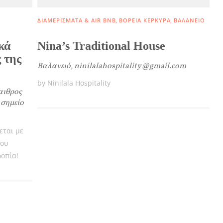
ΔΙΑΜΕΡΊΣΜΑΤΑ & AIR BNB
ΒΌΡΕΙΑ ΚΈΡΚΥΡΑ
ΒΑΛΑΝΕΙΌ
κά
Nina’s Traditional House
 της
ετε συνεργάτης μας
Βαλανειό, ninilalahospitality@gmail.com
by Ninilala Hospitality
ΤΑΧΩΡΕΊΣΤΕ ΤΗΝ ΕΠΙΧΕΊΡΗΣΗ ΣΑΣ
παιθρος
ο σημείο
νετε ενημερωμένοι
εται με
που
ροπία!
sletter
ε πρώτοι τις πιο πρόσφατες ενημερώσεις του mykerkyra.