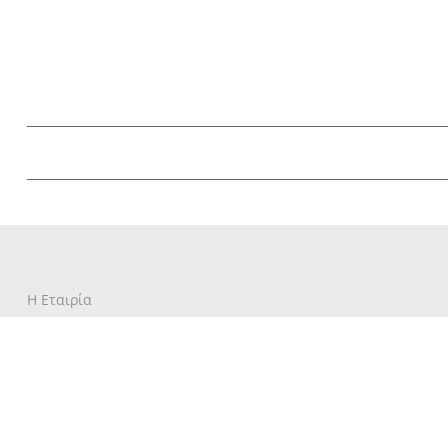
Η Εταιρία
Επικοινωνία
Γράψτε για την Κέρκυρα
Περιοδικό
Όροι Χρήσης
Πολιτική Απορρήτου