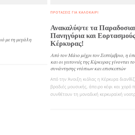
ΠΡΟΤΆΣΕΙΣ ΓΙΑ ΚΑΛΟΚΑΊΡΙ
Ανακαλύψτε τα Παραδοσια
Πανηγύρια και Εορτασμούς
Γίν
ό με τη μεγάλη
Κέρκυρας!
ΚΑ
Από τον Μάιο μέχρι τον Σεπτέμβριο, η ύ
και οι γειτονιές της Κέρκυρας γίνονται τ
Μεί
συνάντησης ντόπιων και επισκεπτών
Από την Άνοιξη κιόλας η Κέρκυρα διανθίζ
COOKIES.
βραδιές μουσικής, άπειρο κέφι και χορό 
συνθέτουν τη μοναδική κερκυραϊκή νοοτ
New
α θέλαμε να σας ενημερώσουμε πως χρησιμοποιούμε Cookies.
οναδικός μας σκοπός η καλύτερη εμπειρία των χρηστών μας.
Λάβετ
πιλέγοντας να συνεχίσετε συμφωνείτε στη χρήση Cookies.