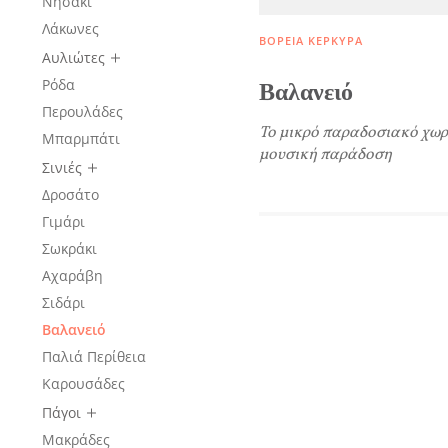
Νησάκι
Λάκωνες
ΒΌΡΕΙΑ ΚΈΡΚΥΡΑ
Όλοι οι Προορισμοί
Αυλιώτες
Ρόδα
Βαλανειό
Περουλάδες
Αξιοθέατα, Αγορά
Το μικρό παραδοσιακό χωρι
Μπαρμπάτι
μουσική παράδοση
Σινιές
Παραλίες, Φύση
Δροσάτο
Γιμάρι
Σωκράκι
Διαμονή, Digital Nomads,
Αχαράβη
Τουριστικά Γραφεία
Σιδάρι
Βαλανειό
Θ
Παλιά Περίθεια
Αμάξια, Σκάφη, Ταχι,
Μ
Καρουσάδες
Ε
Μεταφορές
Πάγοι
Μακράδες