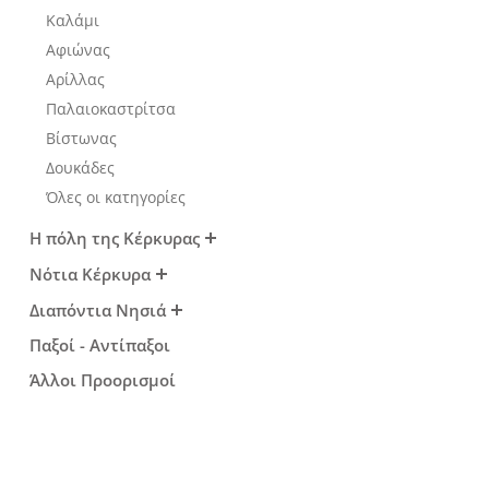
Καλάμι
Events
Αφιώνας
Αρίλλας
Δραστηριότητες για Μεγάλο
Παλαιοκαστρίτσα
Βίστωνας
& Παιδιά
Δουκάδες
Όλες οι κατηγορίες
Φαγητό, Ποτό, Διασκέδαση
Η πόλη της Κέρκυρας
Νότια Κέρκυρα
Διαπόντια Νησιά
Παξοί - Αντίπαξοι
Άλλοι Προορισμοί