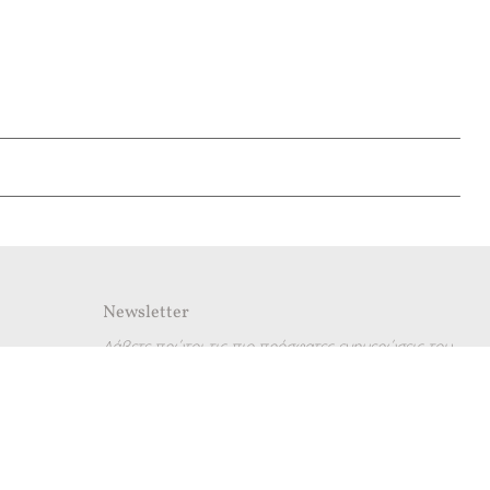
Newsletter
Λάβετε πρώτοι τις πιο πρόσφατες ενημερώσεις του
mykerkyra.