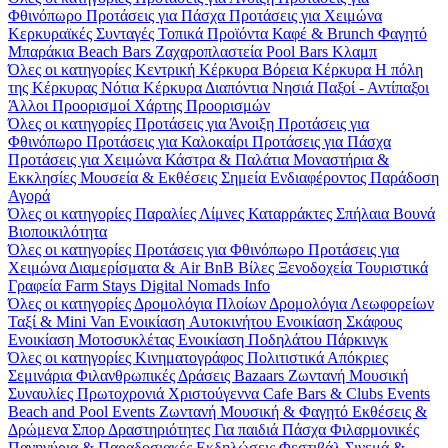
Φθινόπωρο
Προτάσεις για Πάσχα
Προτάσεις για Χειμώνα
Κερκυραϊκές Συνταγές
Τοπικά Προϊόντα
Καφέ & Brunch
Φαγητό
Μπαράκια
Beach Bars
Ζαχαροπλαστεία
Pool Bars
Κλαμπ
Όλες οι κατηγορίες
Κεντρική Κέρκυρα
Βόρεια Κέρκυρα
Η πόλη
της Κέρκυρας
Νότια Κέρκυρα
Διαπόντια Νησιά
Παξοί - Αντίπαξοι
Άλλοι Προορισμοί
Χάρτης Προορισμών
Όλες οι κατηγορίες
Προτάσεις για Άνοιξη
Προτάσεις για
Φθινόπωρο
Προτάσεις για Καλοκαίρι
Προτάσεις για Πάσχα
Προτάσεις για Χειμώνα
Κάστρα & Παλάτια
Μοναστήρια &
Εκκλησίες
Μουσεία & Εκθέσεις
Σημεία Ενδιαφέροντος
Παράδοση
Αγορά
Όλες οι κατηγορίες
Παραλίες
Λίμνες
Καταρράκτες
Σπήλαια
Βουνά
Βιοποικιλότητα
Όλες οι κατηγορίες
Προτάσεις για Φθινόπωρο
Προτάσεις για
Χειμώνα
Διαμερίσματα & Air BnB
Βίλες
Ξενοδοχεία
Τουριστικά
Γραφεία
Farm Stays
Digital Nomads Info
Όλες οι κατηγορίες
Δρομολόγια Πλοίων
Δρομολόγια Λεωφορείων
Ταξί & Μini Van
Ενοικίαση Aυτοκινήτου
Ενοικίαση Σκάφους
Ενοικίαση Μοτοσυκλέτας
Ενοικίαση Ποδηλάτου
Πάρκινγκ
Όλες οι κατηγορίες
Κινηματογράφος
Πολιτιστικά
Απόκριες
Σεμινάρια
Φιλανθρωπικές Δράσεις
Bazaars
Ζωντανή Μουσική
Συναυλίες
Πρωτοχρονιά
Χριστούγεννα
Cafe Bars & Clubs Events
Beach and Pool Events
Ζωντανή Μουσική & Φαγητό
Εκθέσεις &
Δρώμενα
Σπορ
Δραστηριότητες
Για παιδιά
Πάσχα
Φιλαρμονικές
Πανηγύρια & Παραδοσιακές Εκδηλώσεις
Φεστιβάλ
Σινεμά &