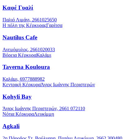
Καφέ Γυαλί
Παλιό Λιμάνι, 2661025650
Η πόλη της Κέρκυρας
Γαρίτσα
Nautilus Cafe
Ανεμόμυλος, 2661020033
Βόρεια Κέρκυρα
Καλάμι
Taverna Kouloura
Καλάμι, 6977888982
Κεντρική Κέρκυρα
Άγιος Ιωάννης Περιστερών
Kohyli Bay
Άγιος Ιωάννης Περιστερών, 2661 072110
Νότια Κέρκυρα
Λευκίμμη
Agkali
2η Πάροδος Στ. Βούλγαρη, Ποτάμι Λευκίμμη, 2662 300480