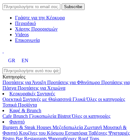
Γράψτε για την Κέρκυρα
Περιοδικό
Χάρτης Προορισμών
Videos
Επικοινωνία
GR
EN
Κατηγορίες
Προτάσεις για Άνοιξη
Προτάσεις για Φθινόπωρο
Προτάσεις για
Πάσχα
Προτάσεις για Χειμώνα
Κερκυραϊκές Συνταγές
Ορεκτικά
Συνταγές με Θαλασσινά
Γλυκά
Όλες οι κατηγορίες
Τοπικά Προϊόντα
Καφέ & Brunch
Cafe
Brunch
Γλυκοπωλεία
Bistrot
Όλες οι κατηγορίες
Φαγητό
Burgers & Steak Houses
Μεζεδοπωλεία
Ζωντανή Μουσική &
Φαγητό
Κουζίνες του Κόσμου
Εστιατόρια
Ταβέρνες
Ψησταριές
Bistro
Bar Restaurants
Ψαροταβέρνες
Roof Tops