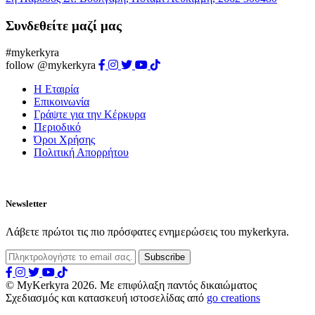
Συνδεθείτε μαζί μας
#mykerkyra
follow @mykerkyra
Η Εταιρία
Επικοινωνία
Γράψτε για την Κέρκυρα
Περιοδικό
Όροι Χρήσης
Πολιτική Απορρήτου
Newsletter
Λάβετε πρώτοι τις πιο πρόσφατες ενημερώσεις του mykerkyra.
© MyKerkyra 2026. Με επιφύλαξη παντός δικαιώματος
Σχεδιασμός και κατασκευή ιστοσελίδας από
go creations