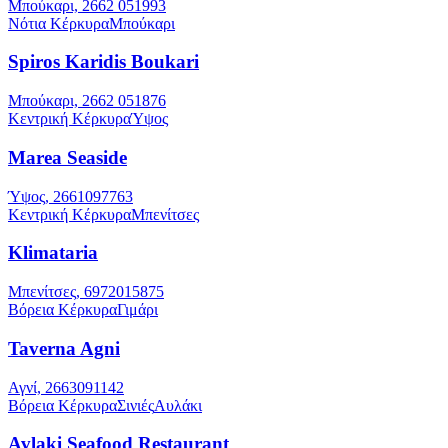
Μπούκαρι, 2662 051993
Νότια Κέρκυρα
Μπούκαρι
Spiros Karidis Boukari
Μπούκαρι, 2662 051876
Κεντρική Κέρκυρα
Ύψος
Marea Seaside
Ύψος, 2661097763
Κεντρική Κέρκυρα
Μπενίτσες
Klimataria
Μπενίτσες, 6972015875
Βόρεια Κέρκυρα
Γιμάρι
Taverna Agni
Αγνί, 2663091142
Βόρεια Κέρκυρα
Σινιές
Αυλάκι
Avlaki Seafood Restaurant