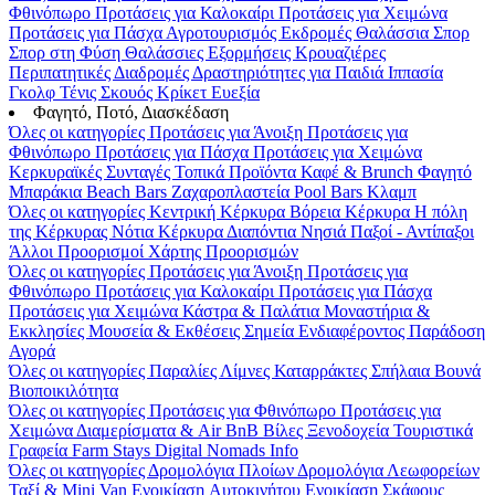
Φθινόπωρο
Προτάσεις για Καλοκαίρι
Προτάσεις για Χειμώνα
Προτάσεις για Πάσχα
Αγροτουρισμός
Εκδρομές
Θαλάσσια Σπορ
Σπορ στη Φύση
Θαλάσσιες Εξορμήσεις
Κρουαζιέρες
Περιπατητικές Διαδρομές
Δραστηριότητες για Παιδιά
Ιππασία
Γκολφ
Τένις
Σκουός
Κρίκετ
Ευεξία
Φαγητό, Ποτό, Διασκέδαση
Όλες οι κατηγορίες
Προτάσεις για Άνοιξη
Προτάσεις για
Φθινόπωρο
Προτάσεις για Πάσχα
Προτάσεις για Χειμώνα
Κερκυραϊκές Συνταγές
Τοπικά Προϊόντα
Καφέ & Brunch
Φαγητό
Μπαράκια
Beach Bars
Ζαχαροπλαστεία
Pool Bars
Κλαμπ
Όλες οι κατηγορίες
Κεντρική Κέρκυρα
Βόρεια Κέρκυρα
Η πόλη
της Κέρκυρας
Νότια Κέρκυρα
Διαπόντια Νησιά
Παξοί - Αντίπαξοι
Άλλοι Προορισμοί
Χάρτης Προορισμών
Όλες οι κατηγορίες
Προτάσεις για Άνοιξη
Προτάσεις για
Φθινόπωρο
Προτάσεις για Καλοκαίρι
Προτάσεις για Πάσχα
Προτάσεις για Χειμώνα
Κάστρα & Παλάτια
Μοναστήρια &
Εκκλησίες
Μουσεία & Εκθέσεις
Σημεία Ενδιαφέροντος
Παράδοση
Αγορά
Όλες οι κατηγορίες
Παραλίες
Λίμνες
Καταρράκτες
Σπήλαια
Βουνά
Βιοποικιλότητα
Όλες οι κατηγορίες
Προτάσεις για Φθινόπωρο
Προτάσεις για
Χειμώνα
Διαμερίσματα & Air BnB
Βίλες
Ξενοδοχεία
Τουριστικά
Γραφεία
Farm Stays
Digital Nomads Info
Όλες οι κατηγορίες
Δρομολόγια Πλοίων
Δρομολόγια Λεωφορείων
Ταξί & Μini Van
Ενοικίαση Aυτοκινήτου
Ενοικίαση Σκάφους