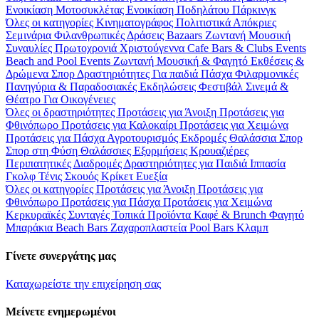
Ενοικίαση Μοτοσυκλέτας
Ενοικίαση Ποδηλάτου
Πάρκινγκ
Όλες οι κατηγορίες
Κινηματογράφος
Πολιτιστικά
Απόκριες
Σεμινάρια
Φιλανθρωπικές Δράσεις
Bazaars
Ζωντανή Μουσική
Συναυλίες
Πρωτοχρονιά
Χριστούγεννα
Cafe Bars & Clubs Events
Beach and Pool Events
Ζωντανή Μουσική & Φαγητό
Εκθέσεις &
Δρώμενα
Σπορ
Δραστηριότητες
Για παιδιά
Πάσχα
Φιλαρμονικές
Πανηγύρια & Παραδοσιακές Εκδηλώσεις
Φεστιβάλ
Σινεμά &
Θέατρο
Για Οικογένειες
Όλες οι δραστηριότητες
Προτάσεις για Άνοιξη
Προτάσεις για
Φθινόπωρο
Προτάσεις για Καλοκαίρι
Προτάσεις για Χειμώνα
Προτάσεις για Πάσχα
Αγροτουρισμός
Εκδρομές
Θαλάσσια Σπορ
Σπορ στη Φύση
Θαλάσσιες Εξορμήσεις
Κρουαζιέρες
Περιπατητικές Διαδρομές
Δραστηριότητες για Παιδιά
Ιππασία
Γκολφ
Τένις
Σκουός
Κρίκετ
Ευεξία
Όλες οι κατηγορίες
Προτάσεις για Άνοιξη
Προτάσεις για
Φθινόπωρο
Προτάσεις για Πάσχα
Προτάσεις για Χειμώνα
Κερκυραϊκές Συνταγές
Τοπικά Προϊόντα
Καφέ & Brunch
Φαγητό
Μπαράκια
Beach Bars
Ζαχαροπλαστεία
Pool Bars
Κλαμπ
Γίνετε συνεργάτης μας
Καταχωρείστε την επιχείρηση σας
Μείνετε ενημερωμένοι