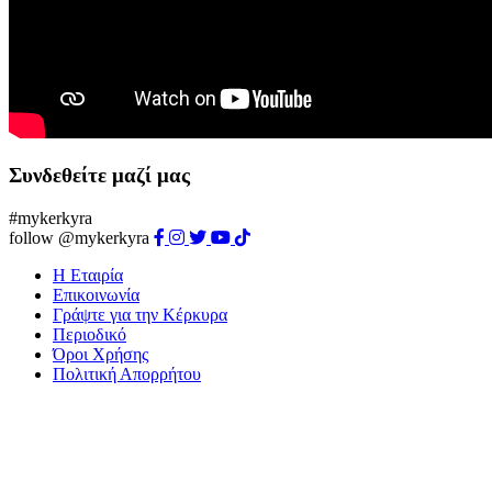
Συνδεθείτε μαζί μας
#mykerkyra
follow @mykerkyra
Η Εταιρία
Επικοινωνία
Γράψτε για την Κέρκυρα
Περιοδικό
Όροι Χρήσης
Πολιτική Απορρήτου