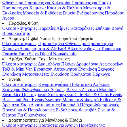
Φθινόπωρο
Προτάσεις για Καλοκαίρι
Προτάσεις για Πάσχα
Προτάσεις για Χειμώνα
Κάστρα & Παλάτια
Μοναστήρια &
Εκκλησίες
Μουσεία & Εκθέσεις
Σημεία Ενδιαφέροντος
Παράδοση
Αγορά
Παραλίες, Φύση
Όλες οι κατηγορίες
Παραλίες
Λίμνες
Καταρράκτες
Σπήλαια
Βουνά
Βιοποικιλότητα
Διαμονή, Digital Nomads, Τουριστικά Γραφεία
Όλες οι κατηγορίες
Προτάσεις για Φθινόπωρο
Προτάσεις για
Χειμώνα
Διαμερίσματα & Air BnB
Βίλες
Ξενοδοχεία
Τουριστικά
Γραφεία
Farm Stays
Digital Nomads Info
Αμάξια, Σκάφη, Ταχι, Μεταφορές
Όλες οι κατηγορίες
Δρομολόγια Πλοίων
Δρομολόγια Λεωφορείων
Ταξί & Μini Van
Ενοικίαση Aυτοκινήτου
Ενοικίαση Σκάφους
Ενοικίαση Μοτοσυκλέτας
Ενοικίαση Ποδηλάτου
Πάρκινγκ
Events
Όλες οι κατηγορίες
Κινηματογράφος
Πολιτιστικά
Απόκριες
Σεμινάρια
Φιλανθρωπικές Δράσεις
Bazaars
Ζωντανή Μουσική
Συναυλίες
Πρωτοχρονιά
Χριστούγεννα
Cafe Bars & Clubs Events
Beach and Pool Events
Ζωντανή Μουσική & Φαγητό
Εκθέσεις &
Δρώμενα
Σπορ
Δραστηριότητες
Για παιδιά
Πάσχα
Φιλαρμονικές
Πανηγύρια & Παραδοσιακές Εκδηλώσεις
Φεστιβάλ
Σινεμά &
Θέατρο
Για Οικογένειες
Δραστηριότητες για Μεγάλους & Παιδιά
Όλες οι κατηγορίες
Προτάσεις για Άνοιξη
Προτάσεις για