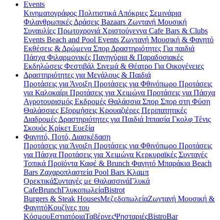
Events
Κινηματογράφος
Πολιτιστικά
Απόκριες
Σεμινάρια
Φιλανθρωπικές Δράσεις
Bazaars
Ζωντανή Μουσική
Συναυλίες
Πρωτοχρονιά
Χριστούγεννα
Cafe Bars & Clubs
Events
Beach and Pool Events
Ζωντανή Μουσική & Φαγητό
Εκθέσεις & Δρώμενα
Σπορ
Δραστηριότητες
Για παιδιά
Πάσχα
Φιλαρμονικές
Πανηγύρια & Παραδοσιακές
Εκδηλώσεις
Φεστιβάλ
Σινεμά & Θέατρο
Για Οικογένειες
Δραστηριότητες για Μεγάλους & Παιδιά
Προτάσεις για Άνοιξη
Προτάσεις για Φθινόπωρο
Προτάσεις
για Καλοκαίρι
Προτάσεις για Χειμώνα
Προτάσεις για Πάσχα
Αγροτουρισμός
Εκδρομές
Θαλάσσια Σπορ
Σπορ στη Φύση
Θαλάσσιες Εξορμήσεις
Κρουαζιέρες
Περιπατητικές
Διαδρομές
Δραστηριότητες για Παιδιά
Ιππασία
Γκολφ
Τένις
Σκουός
Κρίκετ
Ευεξία
Φαγητό, Ποτό, Διασκέδαση
Προτάσεις για Άνοιξη
Προτάσεις για Φθινόπωρο
Προτάσεις
για Πάσχα
Προτάσεις για Χειμώνα
Κερκυραϊκές Συνταγές
Τοπικά Προϊόντα
Καφέ & Brunch
Φαγητό
Μπαράκια
Beach
Bars
Ζαχαροπλαστεία
Pool Bars
Κλαμπ
Ορεκτικά
Συνταγές με Θαλασσινά
Γλυκά
Cafe
Brunch
Γλυκοπωλεία
Bistrot
Burgers & Steak Houses
Μεζεδοπωλεία
Ζωντανή Μουσική &
Φαγητό
Κουζίνες του
Κόσμου
Εστιατόρια
Ταβέρνες
Ψησταριές
Bistro
Bar