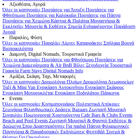
Αξιοθέατα, Αγορά
Όλες οι κατηγορίες
Προτάσεις για Άνοιξη
Προτάσεις για
Φθινόπωρο
Προτάσεις για Καλοκαίρι
Προτάσεις για Πάσχα
Προτάσεις για Χειμώνα
Κάστρα & Παλάτια
Μοναστήρια &
Εκκλησίες
Μουσεία & Εκθέσεις
Σημεία Ενδιαφέροντος
Παράδοση
Αγορά
Παραλίες, Φύση
Όλες οι κατηγορίες
Παραλίες
Λίμνες
Καταρράκτες
Σπήλαια
Βουνά
Βιοποικιλότητα
Διαμονή, Digital Nomads, Τουριστικά Γραφεία
Όλες οι κατηγορίες
Προτάσεις για Φθινόπωρο
Προτάσεις για
Χειμώνα
Διαμερίσματα & Air BnB
Βίλες
Ξενοδοχεία
Τουριστικά
Γραφεία
Farm Stays
Digital Nomads Info
Αμάξια, Σκάφη, Ταχι, Μεταφορές
Όλες οι κατηγορίες
Δρομολόγια Πλοίων
Δρομολόγια Λεωφορείων
Ταξί & Μini Van
Ενοικίαση Aυτοκινήτου
Ενοικίαση Σκάφους
Ενοικίαση Μοτοσυκλέτας
Ενοικίαση Ποδηλάτου
Πάρκινγκ
Events
Όλες οι κατηγορίες
Κινηματογράφος
Πολιτιστικά
Απόκριες
Σεμινάρια
Φιλανθρωπικές Δράσεις
Bazaars
Ζωντανή Μουσική
Συναυλίες
Πρωτοχρονιά
Χριστούγεννα
Cafe Bars & Clubs Events
Beach and Pool Events
Ζωντανή Μουσική & Φαγητό
Εκθέσεις &
Δρώμενα
Σπορ
Δραστηριότητες
Για παιδιά
Πάσχα
Φιλαρμονικές
Πανηγύρια & Παραδοσιακές Εκδηλώσεις
Φεστιβάλ
Σινεμά &
Θέατρο
Για Οικογένειες