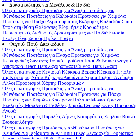
Δραστηριότητες για Μεγάλους & Παιδιά
Όλες οι κατηγορίες
Προτάσεις για Άνοιξη
Προτάσεις για
Φθινόπωρο
Προτάσεις για Καλοκαίρι
Προτάσεις για Χειμώνα
Προτάσεις για Πάσχα
Αγροτουρισμός
Εκδρομές
Θαλάσσια Σπορ
Σπορ στη Φύση
Θαλάσσιες Εξορμήσεις
Κρουαζιέρες
Περιπατητικές Διαδρομές
Δραστηριότητες για Παιδιά
Ιππασία
Γκολφ
Τένις
Σκουός
Κρίκετ
Ευεξία
Φαγητό, Ποτό, Διασκέδαση
Όλες οι κατηγορίες
Προτάσεις για Άνοιξη
Προτάσεις για
Φθινόπωρο
Προτάσεις για Πάσχα
Προτάσεις για Χειμώνα
Κερκυραϊκές Συνταγές
Τοπικά Προϊόντα
Καφέ & Brunch
Φαγητό
Μπαράκια
Beach Bars
Ζαχαροπλαστεία
Pool Bars
Κλαμπ
Όλες οι κατηγορίες
Κεντρική Κέρκυρα
Βόρεια Κέρκυρα
Η πόλη
της Κέρκυρας
Νότια Κέρκυρα
Διαπόντια Νησιά
Παξοί - Αντίπαξοι
Άλλοι Προορισμοί
Χάρτης Προορισμών
Όλες οι κατηγορίες
Προτάσεις για Άνοιξη
Προτάσεις για
Φθινόπωρο
Προτάσεις για Καλοκαίρι
Προτάσεις για Πάσχα
Προτάσεις για Χειμώνα
Κάστρα & Παλάτια
Μοναστήρια &
Εκκλησίες
Μουσεία & Εκθέσεις
Σημεία Ενδιαφέροντος
Παράδοση
Αγορά
Όλες οι κατηγορίες
Παραλίες
Λίμνες
Καταρράκτες
Σπήλαια
Βουνά
Βιοποικιλότητα
Όλες οι κατηγορίες
Προτάσεις για Φθινόπωρο
Προτάσεις για
Χειμώνα
Διαμερίσματα & Air BnB
Βίλες
Ξενοδοχεία
Τουριστικά
Γραφεία
Farm Stays
Digital Nomads Info