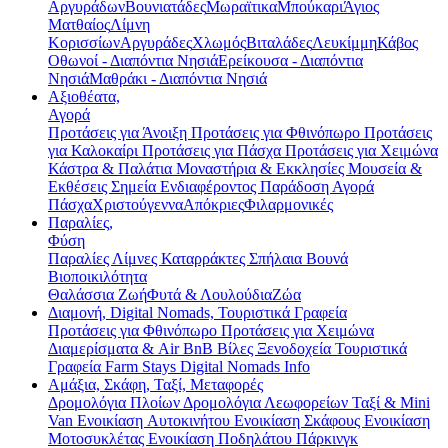
Αργυράδων
Βουνιατάδες
Μωραϊτικα
Μπούκαρι
Άγιος
Ματθαίος
Λίμνη
Κορισσίων
Αργυράδες
Χλωμός
Βιταλάδες
Λευκίμμη
Κάβος
Οθωνοί - Διαπόντια Νησιά
Ερείκουσα - Διαπόντια
Νησιά
Μαθράκι - Διαπόντια Νησιά
Αξιοθέατα,
Αγορά
Προτάσεις για Άνοιξη
Προτάσεις για Φθινόπωρο
Προτάσεις
για Καλοκαίρι
Προτάσεις για Πάσχα
Προτάσεις για Χειμώνα
Κάστρα & Παλάτια
Μοναστήρια & Εκκλησίες
Μουσεία &
Εκθέσεις
Σημεία Ενδιαφέροντος
Παράδοση
Αγορά
Πάσχα
Χριστούγεννα
Απόκριες
Φιλαρμονικές
Παραλίες,
Φύση
Παραλίες
Λίμνες
Καταρράκτες
Σπήλαια
Βουνά
Βιοποικιλότητα
Θαλάσσια Ζωή
Φυτά & Λουλούδια
Ζώα
Διαμονή, Digital Nomads, Τουριστικά Γραφεία
Προτάσεις για Φθινόπωρο
Προτάσεις για Χειμώνα
Διαμερίσματα & Air BnB
Βίλες
Ξενοδοχεία
Τουριστικά
Γραφεία
Farm Stays
Digital Nomads Info
Αμάξια, Σκάφη, Ταξί, Μεταφορές
Δρομολόγια Πλοίων
Δρομολόγια Λεωφορείων
Ταξί & Μini
Van
Ενοικίαση Aυτοκινήτου
Ενοικίαση Σκάφους
Ενοικίαση
Μοτοσυκλέτας
Ενοικίαση Ποδηλάτου
Πάρκινγκ