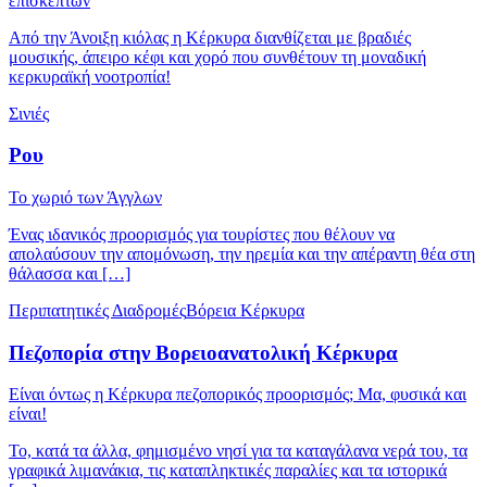
επισκεπτών
Από την Άνοιξη κιόλας η Κέρκυρα διανθίζεται με βραδιές
μουσικής, άπειρο κέφι και χορό που συνθέτουν τη μοναδική
κερκυραϊκή νοοτροπία!
Σινιές
Ρου
Το χωριό των Άγγλων
Ένας ιδανικός προορισμός για τουρίστες που θέλουν να
απολαύσουν την απομόνωση, την ηρεμία και την απέραντη θέα στη
θάλασσα και […]
Περιπατητικές Διαδρομές
Βόρεια Κέρκυρα
Πεζοπορία στην Βορειοανατολική Κέρκυρα
Είναι όντως η Κέρκυρα πεζοπορικός προορισμός; Μα, φυσικά και
είναι!
Το, κατά τα άλλα, φημισμένο νησί για τα καταγάλανα νερά του, τα
γραφικά λιμανάκια, τις καταπληκτικές παραλίες και τα ιστορικά