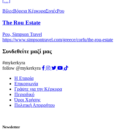
[…]
Βίλες
Βόρεια Κέρκυρα
Σινιές
Ρου
The Rou Estate
Ρου, Simpson Travel
https://www.simpsontravel.com/greece/corfu/the-rou-estate
Συνδεθείτε μαζί μας
#mykerkyra
follow @mykerkyra
Η Εταιρία
Επικοινωνία
Γράψτε για την Κέρκυρα
Περιοδικό
Όροι Χρήσης
Πολιτική Απορρήτου
Newsletter