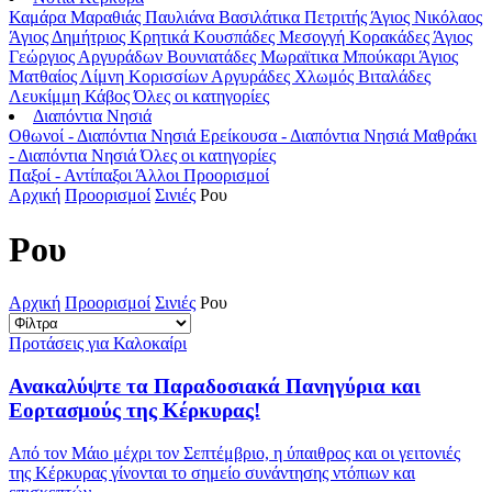
Καμάρα
Μαραθιάς
Παυλιάνα
Βασιλάτικα
Πετριτής
Άγιος Νικόλαος
Άγιος Δημήτριος
Κρητικά
Κουσπάδες
Μεσογγή
Κορακάδες
Άγιος
Γεώργιος Αργυράδων
Βουνιατάδες
Μωραϊτικα
Μπούκαρι
Άγιος
Ματθαίος
Λίμνη Κορισσίων
Αργυράδες
Χλωμός
Βιταλάδες
Λευκίμμη
Κάβος
Όλες οι κατηγορίες
Διαπόντια Νησιά
Οθωνοί - Διαπόντια Νησιά
Ερείκουσα - Διαπόντια Νησιά
Μαθράκι
- Διαπόντια Νησιά
Όλες οι κατηγορίες
Παξοί - Αντίπαξοι
Άλλοι Προορισμοί
Αρχική
Προορισμοί
Σινιές
Ρου
Ρου
Αρχική
Προορισμοί
Σινιές
Ρου
Προτάσεις για Καλοκαίρι
Ανακαλύψτε τα Παραδοσιακά Πανηγύρια και
Εορτασμούς της Κέρκυρας!
Από τον Μάιο μέχρι τον Σεπτέμβριο, η ύπαιθρος και οι γειτονιές
της Κέρκυρας γίνονται το σημείο συνάντησης ντόπιων και