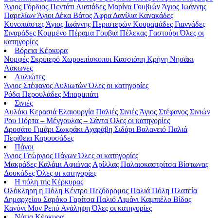
Άγιος Γόρδιος
Πεντάτι
Λιαπάδες
Μαρίνα Γουβιών
Άγιος Ιωάννης
Παρελίων
Άγιοι Δέκα
Βάτος
Άφρα
Δανίλια
Κανακάδες
Κυνοπιάστες
Άγιος Ιωάννης Περιστερών
Κουραμάδες
Γιαννάδες
Σιναράδες
Κομμένο
Πέραμα
Γουβιά
Πέλεκας
Γαστούρι
Όλες οι
κατηγορίες
Βόρεια Κέρκυρα
Νυμφές
Σκριπερό
Χωροεπίσκοποι
Κασσιόπη
Κρήνη
Νησάκι
Λάκωνες
Αυλιώτες
Άγιος Στέφανος Αυλιωτών
Όλες οι κατηγορίες
Ρόδα
Περουλάδες
Μπαρμπάτι
Σινιές
Αυλάκι
Κερασιά
Ελαιουργία
Παλιές Σινιές
Άγιος Στέφανος Σινιών
Ρου
Πόρτα – Μέγγουλας – Σάντα
Όλες οι κατηγορίες
Δροσάτο
Γιμάρι
Σωκράκι
Αχαράβη
Σιδάρι
Βαλανειό
Παλιά
Περίθεια
Καρουσάδες
Πάγοι
Άγιος Γεώργιος Πάγων
Όλες οι κατηγορίες
Μακράδες
Καλάμι
Αφιώνας
Αρίλλας
Παλαιοκαστρίτσα
Βίστωνας
Δουκάδες
Όλες οι κατηγορίες
Η πόλη της Κέρκυρας
Ολόκληρη η Πόλη
Κέντρο
Πεζόδρομος
Παλιά Πόλη
Πλατεία
Δημαρχείου
Σαρόκο
Γαρίτσα
Παλιό Λιμάνι
Καμπιέλο
Βίδος
Κανόνι
Μον Ρεπό
Ανάληψη
Όλες οι κατηγορίες
Νότια Κέρκυρα