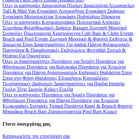
Όλες οι κατηγορίες
Δρομολόγια Πλοίων
Δρομολόγια Λεωφορείων
Ταξί & Μini Van
Ενοικίαση Aυτοκινήτου
Ενοικίαση Σκάφους
Ενοικίαση Μοτοσυκλέτας
Ενοικίαση Ποδηλάτου
Πάρκινγκ
Όλες οι κατηγορίες
Κινηματογράφος
Πολιτιστικά
Απόκριες
Σεμινάρια
Φιλανθρωπικές Δράσεις
Bazaars
Ζωντανή Μουσική
Συναυλίες
Πρωτοχρονιά
Χριστούγεννα
Cafe Bars & Clubs Events
Beach and Pool Events
Ζωντανή Μουσική & Φαγητό
Εκθέσεις &
Δρώμενα
Σπορ
Δραστηριότητες
Για παιδιά
Πάσχα
Φιλαρμονικές
Πανηγύρια & Παραδοσιακές Εκδηλώσεις
Φεστιβάλ
Σινεμά &
Θέατρο
Για Οικογένειες
Όλες οι δραστηριότητες
Προτάσεις για Άνοιξη
Προτάσεις για
Φθινόπωρο
Προτάσεις για Καλοκαίρι
Προτάσεις για Χειμώνα
Προτάσεις για Πάσχα
Αγροτουρισμός
Εκδρομές
Θαλάσσια Σπορ
Σπορ στη Φύση
Θαλάσσιες Εξορμήσεις
Κρουαζιέρες
Περιπατητικές Διαδρομές
Δραστηριότητες για Παιδιά
Ιππασία
Γκολφ
Τένις
Σκουός
Κρίκετ
Ευεξία
Όλες οι κατηγορίες
Προτάσεις για Άνοιξη
Προτάσεις για
Φθινόπωρο
Προτάσεις για Πάσχα
Προτάσεις για Χειμώνα
Κερκυραϊκές Συνταγές
Τοπικά Προϊόντα
Καφέ & Brunch
Φαγητό
Μπαράκια
Beach Bars
Ζαχαροπλαστεία
Pool Bars
Κλαμπ
Γίνετε συνεργάτης μας
Καταχωρείστε την επιχείρηση σας