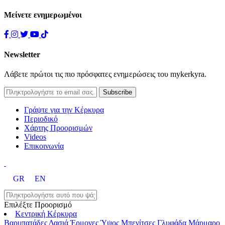
Μείνετε ενημερωμένοι
Newsletter
Λάβετε πρώτοι τις πιο πρόσφατες ενημερώσεις του mykerkyra.
Γράψτε για την Κέρκυρα
Περιοδικό
Χάρτης Προορισμών
Videos
Επικοινωνία
GR
EN
Επιλέξτε Προορισμό
Κεντρική Κέρκυρα
Βαρυπατάδες
Δασιά
Έρμονες
Ύψος
Μπενίτσες
Γλυφάδα
Μάρμαρο